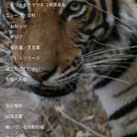
イリオモテヤマネコ保護基金
ニュースと資料
お知らせ
ブログ
報告書／意見書
プレスリリース
協力してください
寄附・入会
会計報告
組織文書
戴いている活動助成