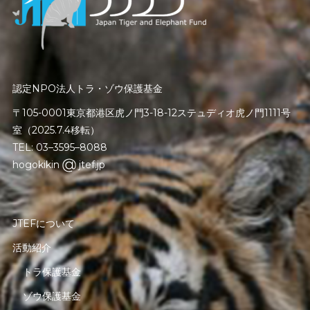
認定NPO法人トラ・ゾウ保護基金
〒105-0001東京都港区虎ノ門3-18-12ステュディオ虎ノ門1111号
室（2025.7.4移転）
TEL: 03–3595–8088
hogokikin
jtef.jp
JTEFについて
活動紹介
トラ保護基金
ゾウ保護基金