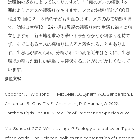
は獲物の多さによって決まりますが、3-4頭のメスの縄張りを
囲むようにオスの縄張りがあります。メスの妊娠期間は100日
程度で1回に２－３頭の子どもを産みます。メスのみで幼獣を育
て、幼獣は生後18 – 24か月は母親の縄張り内で生活し徐々に独
立しますが、新天地を求める若いトラがなかなか縄張りを持て
ず、すでにあるオスの縄張りに入ると殺されることもありま
す。生息地が狭められ、分断されつつある近年はとくに、生息
環境の整った新しい縄張りを確保することがむずかしくなって
います。
参照文献
Goodrich, J., Wibisono, H., Miquelle, D., Lynam, A.J., Sanderson, E.,
Chapman, S., Gray, T.N.E., Chanchani, P. & Harihar, A. 2022.
Panthera tigris. The IUCN Red List of Threatened Species 2022
Mel Sunquist, 2010, What is a tiger? Ecology and behavior, Tigers
of the World -The Science, politics and conservation of Panthera