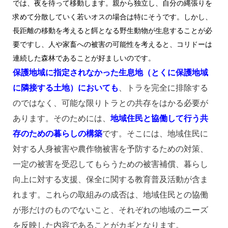
では、夜を待って移動します。親から独立し、自分の縄張りを
求めて分散していく若いオスの場合は特にそうです。しかし、
長距離の移動を考えると餌となる野生動物が生息することが必
要ですし、人や家畜への被害の可能性を考えると、コリドーは
連続した森林であることが好ましいのです。
保護地域に指定されなかった生息地（とくに保護地域
に隣接する土地）においても
、トラを完全に排除する
のではなく、可能な限りトラとの共存をはかる必要が
あります。そのためには、
地域住民と協働して行う共
存のための暮らしの構築
です。そこには、地域住民に
対する人身被害や農作物被害を予防するための対策、
一定の被害を受忍してもらうための被害補償、暮らし
向上に対する支援、保全に関する教育普及活動が含ま
れます。これらの取組みの成否は、地域住民との協働
が形だけのものでないこと、それぞれの地域のニーズ
を反映した内容であることがカギとなります。