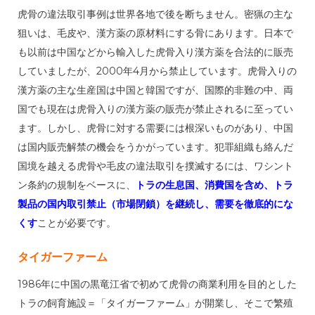
虎骨の違法取引事例は世界各地で後を断ちません。密猟の主な
狙いは、毛皮や、漢方薬の原材料にする骨にあります。日本で
も以前は中国などから輸入した虎骨入り漢方薬を合法的に販売
していましたが、2000年4月から禁止しています。虎骨入りの
漢方薬の主な生産国は中国と韓国ですが、国際的非難の中、両
国でも現在は虎骨入りの漢方薬の販売が禁止されるに至ってい
ます。しかし、虎骨に対する需要には根深いものがあり、中国
は国内販売解禁の機会をうかがっています。犯罪組織も絡んだ
国境を越える虎骨や毛皮の違法取引を撲滅するには、ワシント
ン条約の規制をベースに、
トラの生息国、消費国を含め、トラ
製品の国内取引禁止（市場閉鎖）を継続し、需要を徹底的にな
くす
ことが必要です。
タイガーファーム
1986年に中国の黒竜江省で初めて虎骨の商業利用を目的とした
トラの飼育施設＝「タイガーファーム」が開業し、そこで繁殖