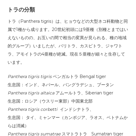
トラの分類
トラ（Panthera tigris）は、ヒョウなどの大型ネコ科動物と同
属で1種から成ります。20世紀初頭には9亜種（別種とまではい
えないものの、お互いの間で相当の変異が見られる、種の地域
的グループ）いましたが、バリトラ、カスピトラ、ジャワト
ラ、アモイトラの4亜種が絶滅。現在５亜種が細々と生存して
います。
Panthera tigris tigris
ベンガルトラ Bengal tiger
生息国：インド、ネパール、バングラデシュ、ブータン
Panthera tigris altaica
アムールトラ、Siberian tiger
生息国：ロシア（ウスリー東部）中国東北部
Panthera tigris corbetti
インドシナトラ、
生息国： タイ、ミャンマー（カンボジア、ラオス、ベトナムか
らは消滅）
Panthera tigris sumatrae
スマトラトラ Sumatran tiger