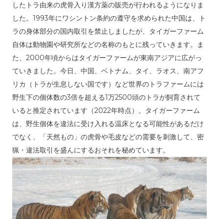
したトラ由来の虎骨入り漢方薬の販売が行われるようになりま
した。1993年にワシントン条約の遵守を求められた中国は、ト
ラの身体部分の国内取引を禁止しましたが、タイガーファーム
自体は動物園や研究所などの名称のもとに残っていきます。ま
た、2000年頃からはタイガーファームが東南アジアに広がっ
ていきました。今日、中国、ベトナム、タイ、ラオス、南アフ
リカ（トラが生息しない国です）など世界のトラファームには
野生下の個体数の3倍を超える1万2500頭のトラが飼育されて
いると推定されています（2022年時点）。タイガーファーム
は、野生個体を違法に受け入れる温床となる可能性があるだけ
でなく、「天然もの」の虎骨や毛皮などの需要を刺激して、密
猟・違法取引を盛んにするおそれを秘めています。