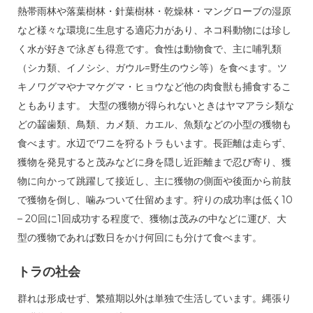
熱帯雨林や落葉樹林・針葉樹林・乾燥林・マングローブの湿原
など様々な環境に生息する適応力があり、ネコ科動物には珍し
く水が好きで泳ぎも得意です。食性は動物食で、主に哺乳類
（シカ類、イノシシ、ガウル=野生のウシ等）を食べます。ツ
キノワグマやナマケグマ・ヒョウなど他の肉食獣も捕食するこ
ともあります。 大型の獲物が得られないときはヤマアラシ類な
どの齧歯類、鳥類、カメ類、カエル、魚類などの小型の獲物も
食べます。水辺でワニを狩るトラもいます。長距離は走らず、
獲物を発見すると茂みなどに身を隠し近距離まで忍び寄り、獲
物に向かって跳躍して接近し、主に獲物の側面や後面から前肢
で獲物を倒し、噛みついて仕留めます。狩りの成功率は低く10
– 20回に1回成功する程度で、獲物は茂みの中などに運び、大
型の獲物であれば数日をかけ何回にも分けて食べます。
トラの社会
群れは形成せず、繁殖期以外は単独で生活しています。縄張り