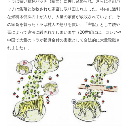
トラは狭い森林パッチ（断面）に押し込められ、さらにそのパ
ッチは集落と放牧された家畜に取り囲まれました。林内に過剰
な燃料木伐採の手が入り、大量の家畜が放牧されています。そ
の家畜を襲ったトラは村人の怒りを買い、「害獣」として銃や
毒によって違法に殺されてしまいます（20世紀には、ロシアや
中国で大量のトラが報奨金付の害獣として合法的に大量殺戮さ
れました）。