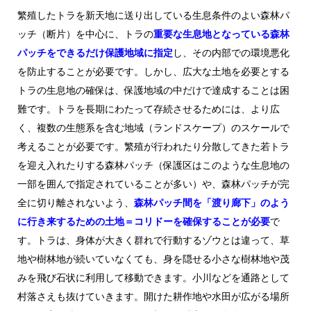
繁殖したトラを新天地に送り出している生息条件のよい森林パ
ッチ（断片）を中心に、トラの
重要な生息地となっている森林
パッチをできるだけ保護地域に指定
し、その内部での環境悪化
を防止することが必要です。しかし、広大な土地を必要とする
トラの生息地の確保は、保護地域の中だけで達成することは困
難です。トラを長期にわたって存続させるためには、より広
く、複数の生態系を含む地域（ランドスケープ）のスケールで
考えることが必要です。繁殖が行われたり分散してきた若トラ
を迎え入れたりする森林パッチ（保護区はこのような生息地の
一部を囲んで指定されていることが多い）や、森林パッチが完
全に切り離されないよう、
森林パッチ間を「渡り廊下」のよう
に行き来するための土地＝コリドーを確保することが必要
で
す。トラは、身体が大きく群れで行動するゾウとは違って、草
地や樹林地が続いていなくても、身を隠せる小さな樹林地や茂
みを飛び石状に利用して移動できます。小川などを通路として
村落さえも抜けていきます。開けた耕作地や水田が広がる場所