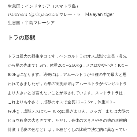
生息国：インドネシア（スマトラ島）
Panthera tigris jacksoni
マレートラ Malayan tiger
生息国：半島マレーシア
トラの形態
トラは最大の野生ネコです．ベンガルトラのオス成獣で全長（鼻先
から尾の先まで）3m，体重200～260kg，メスはやや小さく100～
160kgになります。過去には，アムールトラが亜種の中で最大と思
われてきましたが，近年の実測結果はアムールトラがベンガルトラ
より大きいとは言えないことが示されています。スマトラトラは，
これよりも小さく，成獣のオスで全長2.2～2.5m，体重100～
140kg．成獣メスは75～110kgに過ぎません。ジャガーまたは大型の
ヒョウ程度の大きさです。ただし，身体の大きさやその他の形態的
特徴（毛皮の色など）は，亜種どうしの比較で決定的に異なってい