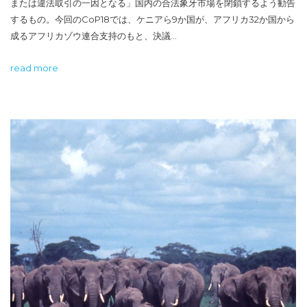
または違法取引の一因となる」国内の合法象牙市場を閉鎖するよう勧告
するもの。今回のCoP18では、ケニアら9か国が、アフリカ32か国から
成るアフリカゾウ連合支持のもと、決議…
read more