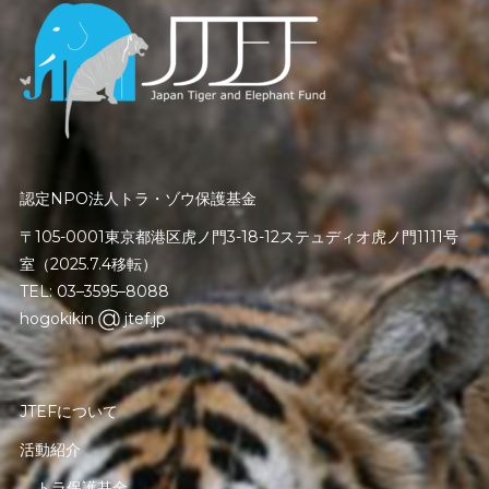
認定NPO法人トラ・ゾウ保護基金
〒105-0001東京都港区虎ノ門3-18-12ステュディオ虎ノ門1111号
室（2025.7.4移転）
TEL: 03–3595–8088
hogokikin
jtef.jp
JTEFについて
活動紹介
トラ保護基金