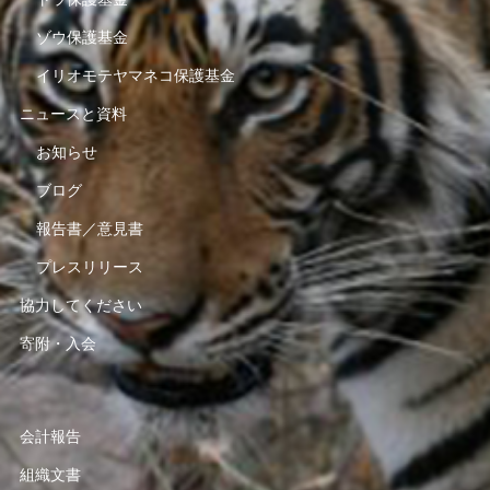
ゾウ保護基金
イリオモテヤマネコ保護基金
ニュースと資料
お知らせ
ブログ
報告書／意見書
プレスリリース
協力してください
寄附・入会
会計報告
組織文書