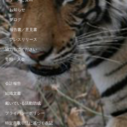
お知らせ
ブログ
報告書／意見書
プレスリリース
協力してください
寄附・入会
会計報告
組織文書
戴いている活動助成
プライバシーポリシー
特定商取引法に基づく表記