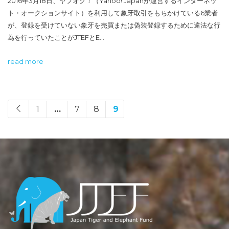
2016年3月18日、ヤフオク！（Yahoo! Japanが運営するインターネッ
ト・オークションサイト）を利用して象牙取引をもちかけている6業者
が、登録を受けていない象牙を売買または偽装登録するために違法な行
為を行っていたことがJTEFとE…
read more
1
…
7
8
9