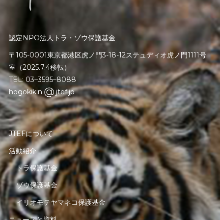
認定NPO法人トラ・ゾウ保護基金
〒105-0001東京都港区虎ノ門3-18-12ステュディオ虎ノ門1111号
室（2025.7.4移転）
TEL: 03–3595–8088
hogokikin
jtef.jp
JTEFについて
活動紹介
トラ保護基金
ゾウ保護基金
イリオモテヤマネコ保護基金
ニュースと資料