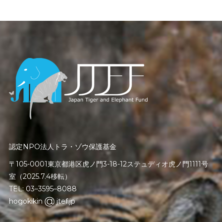
認定NPO法人トラ・ゾウ保護基金
〒105-0001東京都港区虎ノ門3-18-12ステュディオ虎ノ門1111号
室（2025.7.4移転）
TEL: 03–3595–8088
hogokikin
jtef.jp