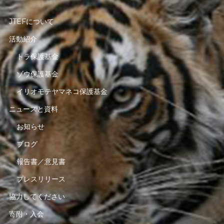
JTEFについて
活動紹介
トラ保護基金
ゾウ保護基金
イリオモテヤマネコ保護基金
ニュースと資料
お知らせ
ブログ
報告書／意見書
プレスリリース
協力してください
寄附・入会