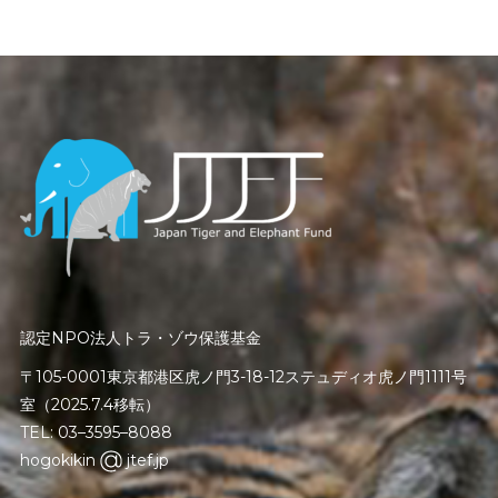
認定NPO法人トラ・ゾウ保護基金
〒105-0001東京都港区虎ノ門3-18-12ステュディオ虎ノ門1111号
室（2025.7.4移転）
TEL: 03–3595–8088
hogokikin
jtef.jp