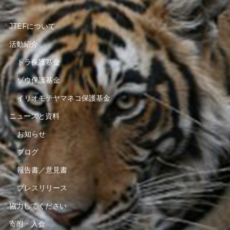
JTEFについて
活動紹介
トラ保護基金
ゾウ保護基金
イリオモテヤマネコ保護基金
ニュースと資料
お知らせ
ブログ
報告書／意見書
プレスリリース
協力してください
寄附・入会