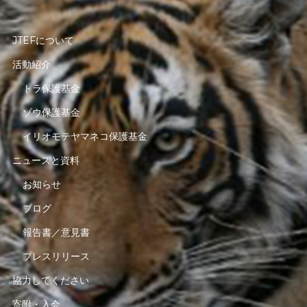
JTEFについて
活動紹介
トラ保護基金
ゾウ保護基金
イリオモテヤマネコ保護基金
ニュースと資料
お知らせ
ブログ
報告書／意見書
プレスリリース
協力してください
寄附・入会