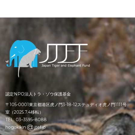
認定NPO法人トラ・ゾウ保護基金
〒105-0001東京都港区虎ノ門3-18-12ステュディオ虎ノ門1111号
室（2025.7.4移転）
TEL: 03–3595–8088
hogokikin
jtef.jp