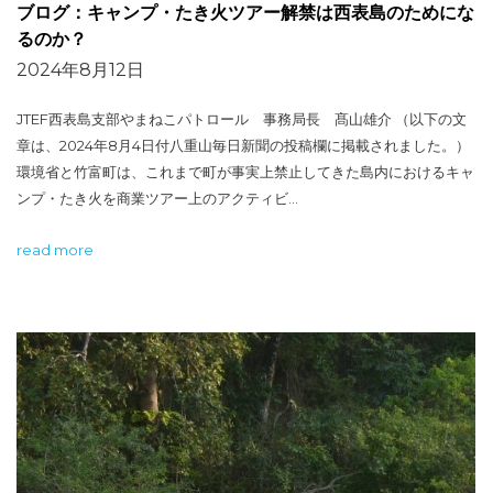
ブログ：キャンプ・たき火ツアー解禁は西表島のためにな
るのか？
2024年8月12日
JTEF西表島支部やまねこパトロール 事務局長 髙山雄介 （以下の文
章は、2024年8月4日付八重山毎日新聞の投稿欄に掲載されました。）
環境省と竹富町は、これまで町が事実上禁止してきた島内におけるキャ
ンプ・たき火を商業ツアー上のアクティビ…
read more