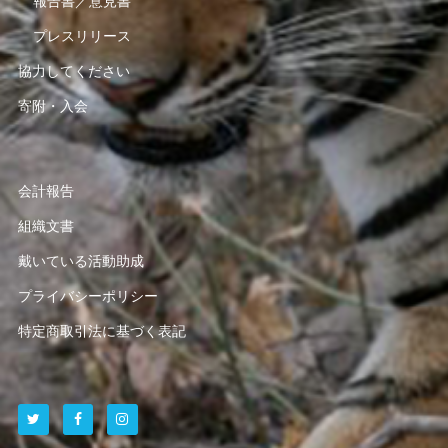
報告書／意見書
プレスリリース
協力してください
寄附・入会
会計報告
組織文書
戴いている活動助成
プライバシーポリシー
特定商取引法に基づく表記