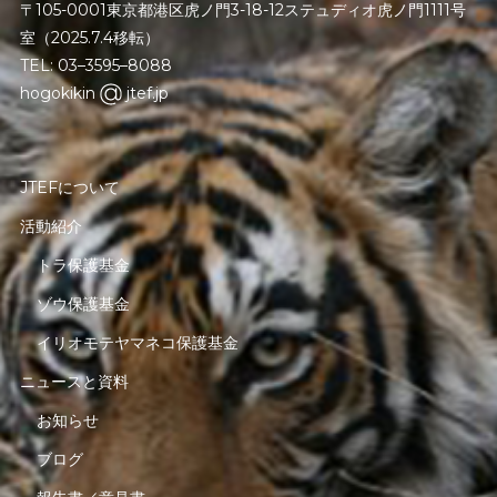
〒105-0001東京都港区虎ノ門3-18-12ステュディオ虎ノ門1111号
室（2025.7.4移転）
TEL: 03–3595–8088
hogokikin
jtef.jp
JTEFについて
活動紹介
トラ保護基金
ゾウ保護基金
イリオモテヤマネコ保護基金
ニュースと資料
お知らせ
ブログ