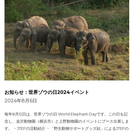
お知らせ：世界ゾウの日2024イベント
2024年8月6日
毎年8月12日は、世界ゾウの日 World Elephant Dayです。この日を記
念し、金沢動物園（横浜市）と上野動物園のイベントにブース出展しま
す。 ・JTEFの活動紹介 ・「野生動物サポートグッズ結」によるJTEFの