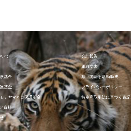
ついて
会計報告
組織文書
護基金
戴いている活動助成
護基金
プライバシーポリシー
モテヤマネコ保護基金
特定商取引法に基づく表記
と資料
せ