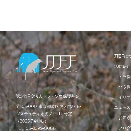
JTEFに
活動紹介
トラ保
ゾウ保
認定NPO法人トラ・ゾウ保護基金
イリオ
〒105-0001東京都港区虎ノ門3-18-
ニュース
12ステュディオ虎ノ門1111号室
お知ら
（2025.7.4移転）
ブログ
TEL: 03–3595–8088