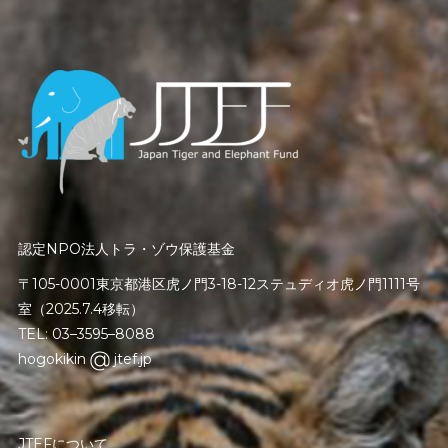
認定NPO法人トラ・ゾウ保護基金
〒105-0001東京都港区虎ノ門3-18-12ステュディオ虎ノ門1111号
室（2025.7.4移転）
TEL: 03–3595–8088
hogokikin
jtef.jp
JTEFについて