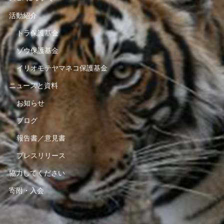
活動紹介
トラ保護基金
ゾウ保護基金
イリオモテヤマネコ保護基金
ニュースと資料
お知らせ
ブログ
報告書／意見書
プレスリリース
協力してください
寄附・入会