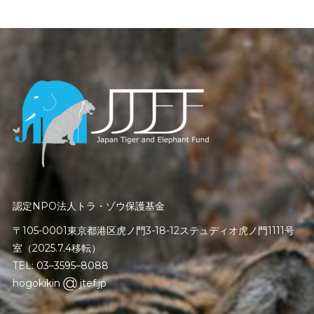
認定NPO法人トラ・ゾウ保護基金
〒105-0001東京都港区虎ノ門3-18-12ステュディオ虎ノ門1111号
室（2025.7.4移転）
TEL: 03–3595–8088
hogokikin
jtef.jp