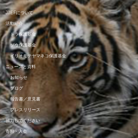
JTEFについて
活動紹介
トラ保護基金
ゾウ保護基金
イリオモテヤマネコ保護基金
ニュースと資料
お知らせ
ブログ
報告書／意見書
プレスリリース
協力してください
寄附・入会