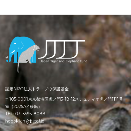
認定NPO法人トラ・ゾウ保護基金
〒105-0001東京都港区虎ノ門3-18-12ステュディオ虎ノ門1111号
室（2025.7.4移転）
TEL: 03–3595–8088
hogokikin
jtef.jp