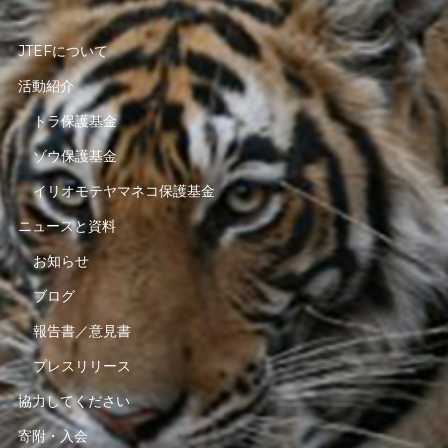
JTEFについて
活動紹介
トラ保護基金
ゾウ保護基金
イリオモテヤマネコ保護基金
ニュースと資料
お知らせ
ブログ
報告書／意見書
プレスリリース
協力してください
寄附・入会