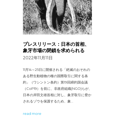
プレスリリース：日本の首相、
象牙市場の閉鎖を求められる
2022年11月11日
11月14～25日に開催される「絶滅のおそれの
ある野生動植物の種の国際取引に関する条
約」（ワシントン条約）第19回締約国会議
（CoP19）を前に、非政府組織(NGO)らが、
日本の岸田文雄首相に対し、象牙取引に脅か
されるゾウを保護するため、象…
read more