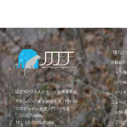
JTEFに
活動紹介
トラ保
ゾウ保
認定NPO法人トラ・ゾウ保護基金
イリオ
〒105-0001東京都港区虎ノ門3-18-
ニュース
12ステュディオ虎ノ門1111号室
お知ら
（2025.7.4移転）
ブログ
TEL: 03–3595–8088