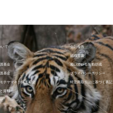
ついて
会計報告
組織文書
護基金
戴いている活動助成
護基金
プライバシーポリシー
モテヤマネコ保護基金
特定商取引法に基づく表記
と資料
せ