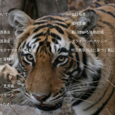
ついて
会計報告
組織文書
護基金
戴いている活動助成
護基金
プライバシーポリシー
モテヤマネコ保護基金
特定商取引法に基づく表記
と資料
せ
／意見書
リリース
ください
会