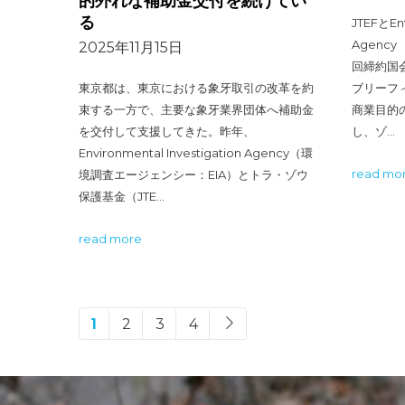
的外れな補助金交付を続けてい
る
JTEFとEnv
Agenc
2025年11月15日
回締約国
ブリーフ
東京都は、東京における象牙取引の改革を約
商業目的
束する一方で、主要な象牙業界団体へ補助金
し、ゾ…
を交付して支援してきた。昨年、
Environmental Investigation Agency（環
read mo
境調査エージェンシー：EIA）とトラ・ゾウ
保護基金（JTE…
read more
1
2
3
4