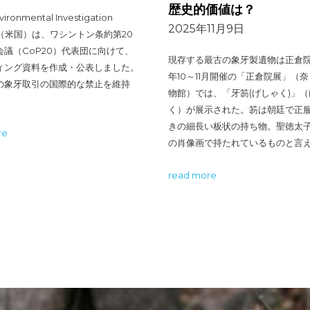
歴史的価値は？
ironmental Investigation
2025年11月9日
y （米国）は、ワシントン条約第20
会議（CoP20）代表団に向けて、
現存する最古の象牙製遺物は正倉院に
ィング資料を作成・公表しました。
年10～11月開催の「正倉院展」（
の象牙取引の国際的な禁止を維持
物館）では、「牙笏(げしゃく)」
く）が展示された。笏は朝廷で正
きの細長い板状の持ち物。聖徳太
re
の肖像画で持たれているものと言え
read more