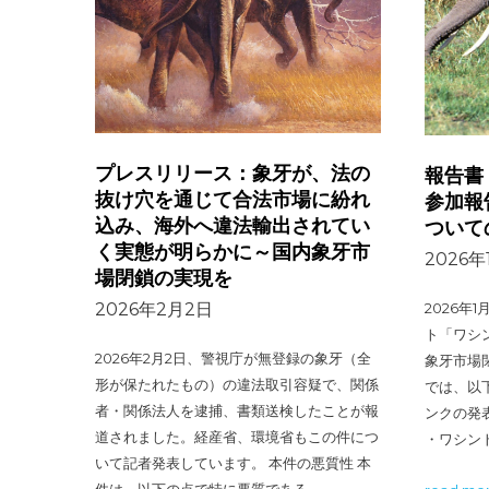
プレスリリース：象牙が、法の
報告書
抜け穴を通じて合法市場に紛れ
参加報
込み、海外へ違法輸出されてい
ついて
く実態が明らかに～国内象牙市
2026年
場閉鎖の実現を
2026年
2026年2月2日
ト「ワシン
2026年2月2日、警視庁が無登録の象牙（全
象牙市場
形が保たれたもの）の違法取引容疑で、関係
では、以
者・関係法人を逮捕、書類送検したことが報
ンクの発
道されました。経産省、環境省もこの件につ
・ワシント
いて記者発表しています。 本件の悪質性 本
件は、以下の点で特に悪質である。 …