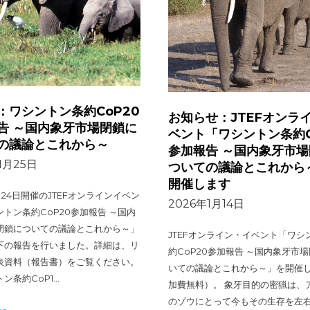
：ワシントン条約CoP20
お知らせ：JTEFオンラ
告 ～国内象牙市場閉鎖に
ベント「ワシントン条約C
の議論とこれから～
参加報告 ～国内象牙市
1月25日
ついての議論とこれから
開催します
1月24日開催のJTEFオンラインイベン
2026年1月14日
トン条約CoP20参加報告 ～国内
閉鎖についての議論とこれから～」
JTEFオンライン・イベント「ワシ
下の報告を行いました。詳細は、リ
約CoP20参加報告 ～国内象牙市
表資料（報告書）をご覧ください。
いての議論とこれから～」を開催
ン条約CoP1…
加費無料）。 象牙目的の密猟は、
のゾウにとって今もその生存を左