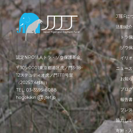
JTEFに
活動紹介
トラ保
ゾウ保
認定NPO法人トラ・ゾウ保護基金
イリオ
〒105-0001東京都港区虎ノ門3-18-
ニュース
12ステュディオ虎ノ門1111号室
お知ら
（2025.7.4移転）
ブログ
TEL: 03–3595–8088
hogokikin
jtef.jp
報告書
プレス
協力して
寄附・入