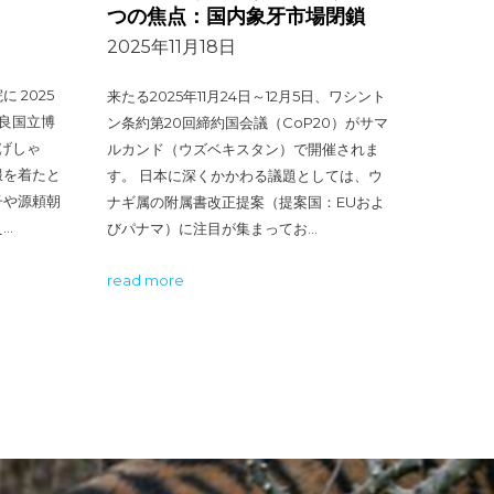
つの焦点：国内象牙市場閉鎖
2025年11月18日
 2025
来たる2025年11月24日～12月5日、ワシント
奈良国立博
ン条約第20回締約国会議（CoP20）がサマ
（げしゃ
ルカンド（ウズベキスタン）で開催されま
服を着たと
す。 日本に深くかかわる議題としては、ウ
子や源頼朝
ナギ属の附属書改正提案（提案国：EUおよ
…
びパナマ）に注目が集まってお…
read more