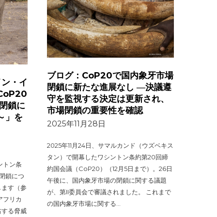
ブログ：CoP20で国内象牙市場
イン・イ
閉鎖に新たな進展なし ―決議遵
oP20
守を監視する決定は更新され、
場閉鎖に
市場閉鎖の重要性を確認
～」を
2025年11月28日
2025年11月24日、サマルカンド（ウズベキス
タン）で開幕したワシントン条約第20回締
ントン条
約国会議（CoP20）（12月5日まで）。26日
場閉鎖につ
午後に、国内象牙市場の閉鎖に関する議題
します（参
が、第II委員会で審議されました。 これまで
アフリカ
の国内象牙市場に関する…
右する脅威