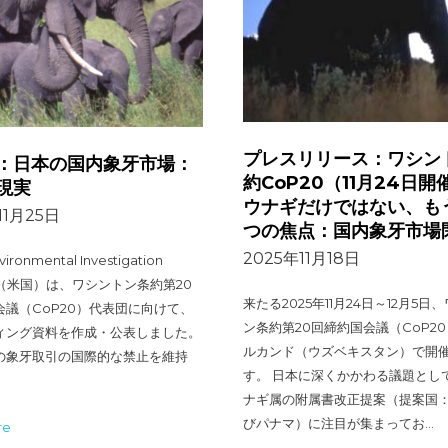
プレスリリース：ワシン
：日本の国内象牙市場：
約CoP20（11月24日開
現実
ウナギだけではない、も
11月25日
つの焦点：国内象牙市場
2025年11月18日
ironmental Investigation
y （米国）は、ワシントン条約第20
来たる2025年11月24日～12月5日
会議（CoP20）代表団に向けて、
ン条約第20回締約国会議（CoP2
ィング資料を作成・公表しました。
ルカンド（ウズベキスタン）で開
の象牙取引の国際的な禁止を維持
す。 日本に深くかかわる議題とし
ナギ属の附属書改正提案（提案国：
びパナマ）に注目が集まってお…
re