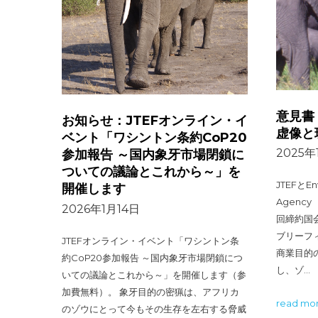
意見書
お知らせ：JTEFオンライン・イ
虚像と
ベント「ワシントン条約CoP20
2025年
参加報告 ～国内象牙市場閉鎖に
ついての議論とこれから～」を
JTEFとEnv
開催します
Agenc
2026年1月14日
回締約国
ブリーフ
JTEFオンライン・イベント「ワシントン条
商業目的
約CoP20参加報告 ～国内象牙市場閉鎖につ
し、ゾ…
いての議論とこれから～」を開催します（参
加費無料）。 象牙目的の密猟は、アフリカ
read mo
のゾウにとって今もその生存を左右する脅威