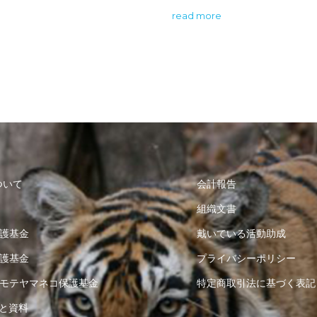
read more
ついて
会計報告
組織文書
護基金
戴いている活動助成
護基金
プライバシーポリシー
モテヤマネコ保護基金
特定商取引法に基づく表記
と資料