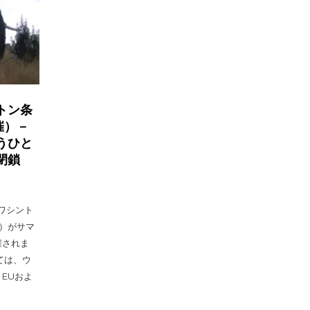
トン条
催）－
うひと
閉鎖
、ワシント
0）がサマ
催されま
ては、ウ
EUおよ