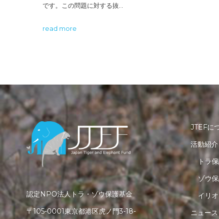
です。この問題に対する抜…
read more
JTEFに
活動紹介
トラ保
ゾウ保
認定NPO法人トラ・ゾウ保護基金
イリオ
〒105-0001東京都港区虎ノ門3-18-
ニュース