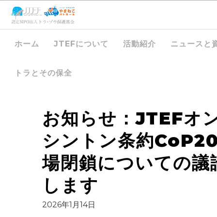
ホーム
JTEFについて
活動紹介
ニュースと
トラとその保全
お知らせ：JTEFオ
シントン条約CoP2
場閉鎖についての議
します
2026年1月14日