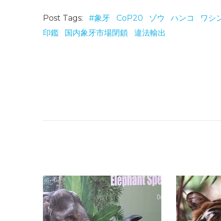
Post Tags:
#象牙
CoP20
ゾウ
ハンコ
ワシ
印鑑
国内象牙市場閉鎖
違法輸出
ブログ：CoP20で国内象牙市場閉鎖に新たな進展なし ―決議遵守を監視する決定は更新され、市場閉鎖の重要性を確認
You might also like