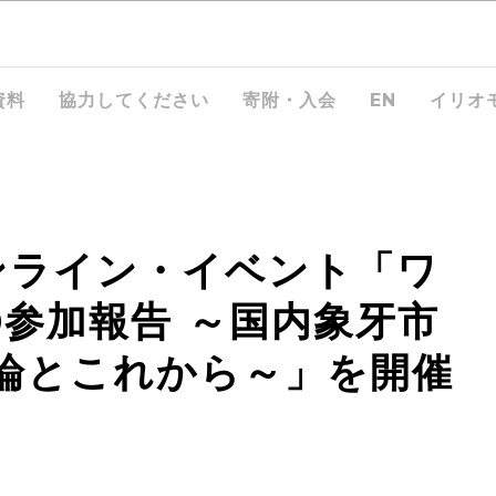
資料
協力してください
寄附・入会
EN
イリオ
ンライン・イベント「ワ
0参加報告 ～国内象牙市
論とこれから～」を開催