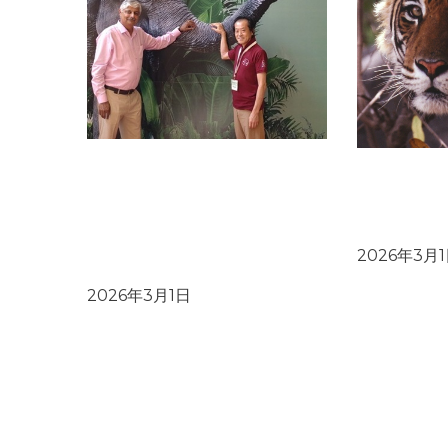
ブログ：国際自然保護連合
ブログ：ア
（IUCN）「アジアゾウ専門
保護区で、
家グループ」ベトナム会議参
対象に研修
加とベトナムにおけるゾウ保
2026年3月
全の現状
2026年3月1日