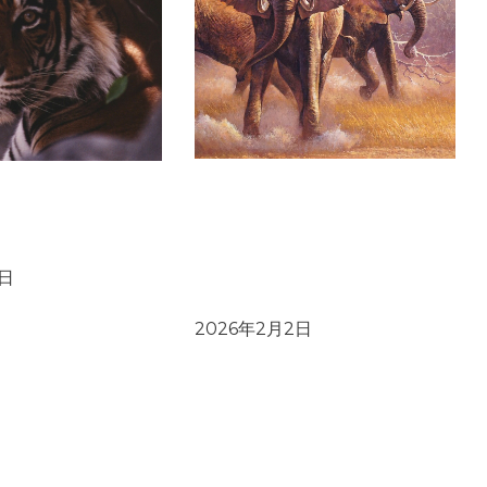
プレスリリース：象牙が、法
チャナクマル トラ
の抜け穴を通じて合法市場に
森林局スタッフを
紛れ込み、海外へ違法輸出さ
プログラムを実施
れていく実態が明らかに～国
1日
内象牙市場閉鎖の実現を
2026年2月2日