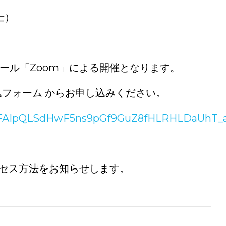
士）
）
ール「Zoom」による開催となります。
込フォーム からお申し込みください。
d/e/1FAIpQLSdHwF5ns9pGf9GuZ8fHLRHLDaUhT
23日（金）です。
アクセス方法をお知らせします。