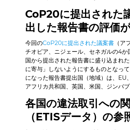
CoP20
に提出された
出した報告書の評価
今回の
CoP20に提出された議案書
（ア
チオピア、ニジェール、セネガルの4か国
国から提出された報告書に盛り込まれた
に寄与」しないようにするものとなって
になった報告書提出国（地域）は、EU
アフリカ共和国、英国、米国、ジンバブ
各国の違法取引への
（
ETIS
データ）の参