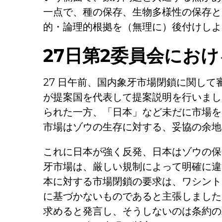
一点で、種の保存、生物多様性の保存と
的・論理的根拠を（無理に）後付けしよ
27
日第
2
委員会におけ
27 日午前、国内象牙市場閉鎖に関し
が提案国を代表して提案説明を行いまし
られた一方、「日本」など未だに市場を
市場はゾウの生存に対する、妥協の余地
これに日本が強く反発、日本はゾウの保
牙市場は、厳しい規制によって明確に違
本に対する市場閉鎖の要求は、ワシント
に基づかないものであると主張しました
求めると発言し、そうしないのは条約の