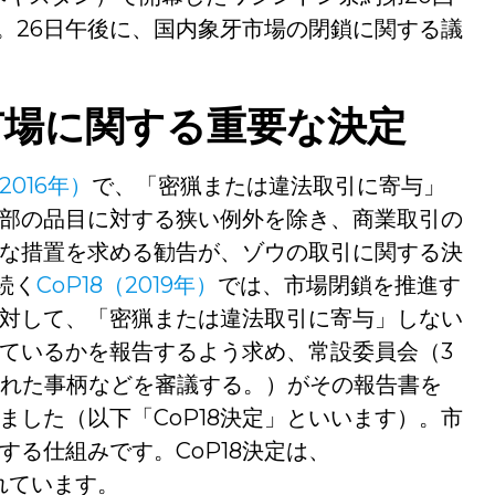
で）。26日午後に、国内象牙市場の閉鎖に関する議
市場に関する重要な決定
（2016年）
で、「密猟または違法取引に寄与」
部の品目に対する狭い例外を除き、商業取引の
な措置を求める勧告が、ゾウの取引に関する決
。続く
CoP18（2019年）
では、市場閉鎖を推進す
対して、「密猟または違法取引に寄与」しない
ているかを報告するよう求め、常設委員会（3
された事柄などを審議する。）がその報告書を
ました（以下「CoP18決定」といいます）。市
る仕組みです。CoP18決定は、
されています。