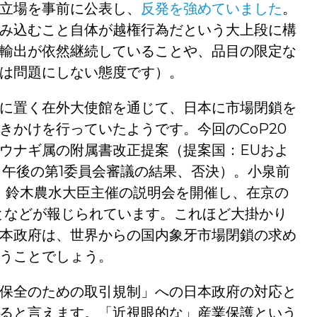
立場を事前に公表し、
反発を強めていました
。
み込むこと自体が越権行為だという大上段に構
輸出が依然継続していることや、品目の限定な
は問題にしない態度です）。
に置く在外大使館を通じて、日本に市場閉鎖を
きかけを行っていたようです。今回のCoP20
ウナギ属の附属書改正提案（提案国：EUおよ
日午後の第1委員会審議の結果、否決）。小泉前
、鈴木農水大臣主催の説明会を開催し、在京の
ことなどが報じられています。これほど大掛かり
本政府は、世界からの国内象牙市場閉鎖の求め
うことでしょう。
保全のための取引規制」への日本政府の対応と
ると言えます。「近視眼的な」産業保護という