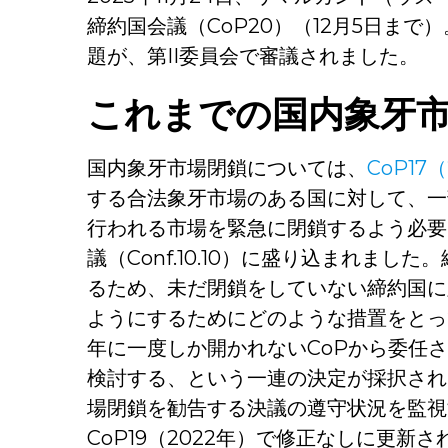
締約国会議（CoP20）（12月5日ま
題が、第II委員会で審議されました。
これまでの国内象牙
国内象牙市場閉鎖については、
CoP17
する合法象牙市場のある国に対して、一
行われる市場を緊急に閉鎖するよう必要
議（Conf.10.10）に盛り込まれました
るため、未だ閉鎖をしていない締約国に
ようにするためにどのような措置をとっ
年に一度しか開かれないCoPから委任
検討する、という一連の決定が採択され
場閉鎖を勧告する決議の遵守状況を監視す
CoP19（2022年）で修正なしに更新