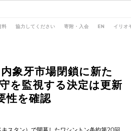
資料
協力してください
寄附・入会
EN
イリオ
国内象牙市場閉鎖に新た
遵守を監視する決定は更新
要性を確認
ズベキスタン）で開幕したワシントン条約第20回