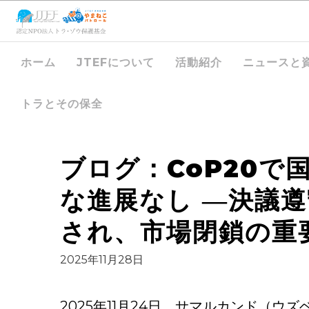
ホーム
JTEFについて
活動紹介
ニュースと
トラとその保全
ブログ：CoP20で
な進展なし ―決議
され、市場閉鎖の重
2025年11月28日
2025年11月24日、サマルカンド（ウ