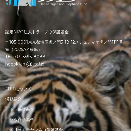
認定NPO法人トラ・ゾウ保護基金
〒105-0001東京都港区虎ノ門3-18-12ステュディオ虎ノ門1111号
室（2025.7.4移転）
TEL: 03–3595–8088
hogokikin
jtef.jp
JTEFについて
活動紹介
トラ保護基金
ゾウ保護基金
イリオモテヤマネコ保護基金