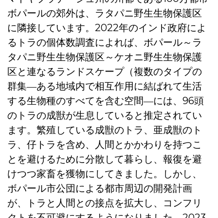
ボパールの郊外は、ラタパニ野生生物保護区
に隣接しています。2022年のインド政府によ
るトラの個体数調査によれば、ボパール～ラ
タパニ野生生物保護区～ケオニ野生生物保護
区と連なるランドスケープ（複数のタイプの
群集―ある地域内で相互作用に結ばれて生活
する生物種のすべてを含む空間―には、96頭
のトラの成獣が生息していると推定されてい
ます。繁殖している成獣のトラ、亜成獣のト
ラ、仔トラを含め、人間とかかわりを持つこ
とを避けるために分散して暮らし、報復を避
けつつ家畜を獲物にしてきました。しかし、
ボパール市公団による都市周辺の開発計画
が、トラと人間との接点を拡大し、コンフリ
クトを不可避にするようになりました。2023