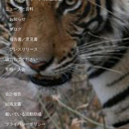
ニュースと資料
お知らせ
ブログ
報告書／意見書
プレスリリース
協力してください
寄附・入会
会計報告
組織文書
戴いている活動助成
プライバシーポリシー