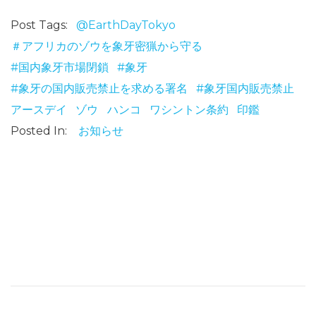
Post Tags:
@EarthDayTokyo
＃アフリカのゾウを象牙密猟から守る
#国内象牙市場閉鎖
#象牙
#象牙の国内販売禁止を求める署名
#象牙国内販売禁止
アースデイ
ゾウ
ハンコ
ワシントン条約
印鑑
Posted In:
お知らせ
お知らせ：世界野生生物の日に横浜市野毛山動物園にブース出展
お知らせ：「イリオモテヤマネコの日」企画展を開催します！