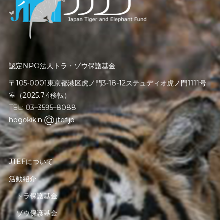
認定NPO法人トラ・ゾウ保護基金
〒105-0001東京都港区虎ノ門3-18-12ステュディオ虎ノ門1111号
室（2025.7.4移転）
TEL: 03–3595–8088
hogokikin
jtef.jp
JTEFについて
活動紹介
トラ保護基金
ゾウ保護基金