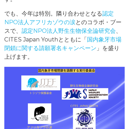
でも、今年は特別。隣り合わせとなる
認定
NPO法人アフリカゾウの涙
とのコラボ・ブー
スで、
認定NPO法人野生生物保全論研究会
、
CITES Japan Youthとともに「
国内象牙市場
閉鎖に関する請願署名キャンペーン
」を盛り
上げます。