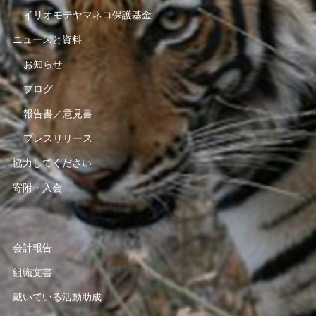
イリオモテヤマネコ保護基金
ニュースと資料
お知らせ
ブログ
報告書／意見書
プレスリリース
協力してください
寄附・入会
会計報告
組織文書
戴いている活動助成