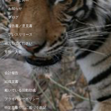
お知らせ
ブログ
報告書／意見書
プレスリリース
協力してください
寄附・入会
会計報告
組織文書
戴いている活動助成
プライバシーポリシー
特定商取引法に基づく表記