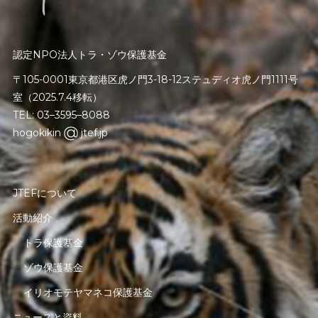
認定NPO法人トラ・ゾウ保護基金
〒105-0001東京都港区虎ノ門3-18-12ステュディオ虎ノ門1111号
室（2025.7.4移転）
TEL: 03–3595–8088
hogokikin
jtef.jp
JTEFについて
活動紹介
トラ保護基金
ゾウ保護基金
イリオモテヤマネコ保護基金
ニュースと資料