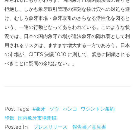
みられるにもかかわらず、国内象牙市場閉鎖決議の遵守を
拒絶し、しかも象牙取引管理の深刻な抜け穴への対処を避
け、むしろ象牙市場・象牙取引のさらなる活性化を図ると
いう、一連の行動となってあらわれている。このような状
況では、日本の国内象牙市場が違法象牙の隠れ蓑として利
用されるリスクは、ますます増大する一方であろう。日本
の市場が、CITES 決議 10.10 に則して、緊急に閉鎖される
べきことに疑問の余地はない。」
Post Tags:
#象牙
ゾウ
ハンコ
ワシントン条約
印鑑
国内象牙市場閉鎖
Posted In:
プレスリリース
報告書／意見書