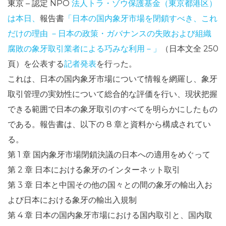
東京 – 認定 NPO
法人トラ・ゾウ保護基金（東京都港区）
は本日、
報告書
「日本の国内象牙市場を閉鎖すべき、これ
だけの理由 －日本の政策・ガバナンスの失敗および組織
腐敗の象牙取引業者による巧みな利用－」
（日本文全 250
頁）を公表する
記者発表
を行った。
これは、日本の国内象牙市場について情報を網羅し、象牙
取引管理の実効性について総合的な評価を行い、現状把握
できる範囲で日本の象牙取引のすべてを明らかにしたもの
である。報告書は、以下の 8 章と資料から構成されてい
る。
第 1 章 国内象牙市場閉鎖決議の日本への適用をめぐって
第 2 章 日本における象牙のインターネット取引
第 3 章 日本と中国その他の国々との間の象牙の輸出入お
よび日本における象牙の輸出入規制
第 4 章 日本の国内象牙市場における国内取引と、国内取