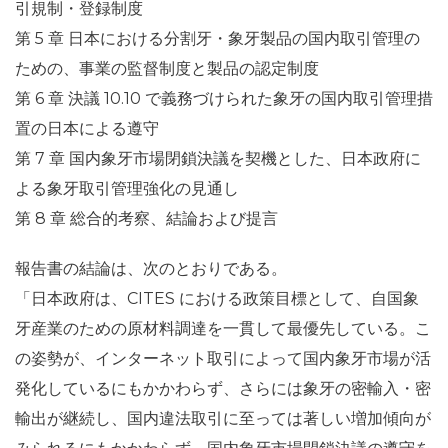
引規制・登録制度
第 5 章 日本における分割牙・象牙製品の国内取引管理の
ための、事業の監督制度と製品の認定制度
第 6 章 決議 10.10 で義務づけられた象牙の国内取引管理措
置の日本による遵守
第 7 章 国内象牙市場閉鎖決議を契機とした、日本政府に
よる象牙取引管理強化の見通し
第 8 章 総合的考察、結論および提言
報告書の結論は、次のとおりである。
「日本政府は、CITES における政策目標として、自国象
牙産業のための原材料調達を一貫して最優先している。こ
の姿勢が、インターネット取引によって国内象牙市場が活
発化しているにもかかわらず、さらには象牙の密輸入・密
輸出が継続し、国内違法取引に至っては著しい増加傾向が